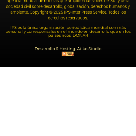
agencia mundial de noticias que amplifica las voces del Sur y de la
sociedad civil sobre desarrollo, globalización, derechos humanos y
ambiente. Copyright © 2025 IPS-Inter Press Service. Todos los
derechos reservados.
IPS es la única organización periodística mundial con más
personal y corresponsales en el mundo en desarrollo que en los
países ricos. DONAR
Desarrollo & Hosting: Atiko.Studio