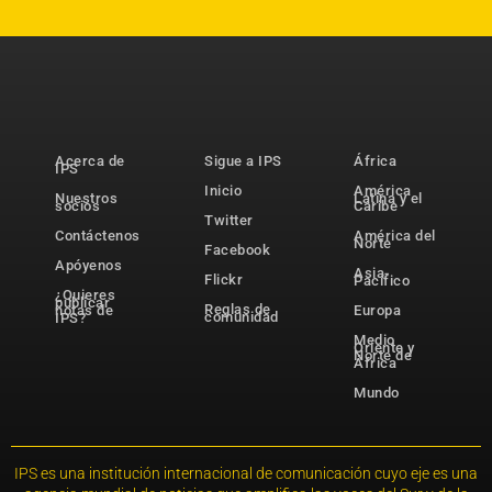
Acerca de
Sigue a IPS
África
IPS
Inicio
América
Nuestros
Latina y el
socios
Caribe
Twitter
Contáctenos
América del
Norte
Facebook
Apóyenos
Asia-
Flickr
Pacífico
¿Quieres
publicar
Reglas de
notas de
Europa
comunidad
IPS?
Medio
Oriente y
Norte de
África
Mundo
IPS es una institución internacional de comunicación cuyo eje es una