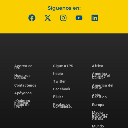
Síguenos en:
Acerca de
Sigue a IPS
África
IPS
Inicio
América
Nuestros
Latina y el
socios
Caribe
Twitter
Contáctenos
América del
Norte
Facebook
Apóyenos
Asia-
Flickr
Pacífico
¿Quieres
publicar
Reglas de
notas de
Europa
comunidad
IPS?
Medio
Oriente y
Norte de
África
Mundo