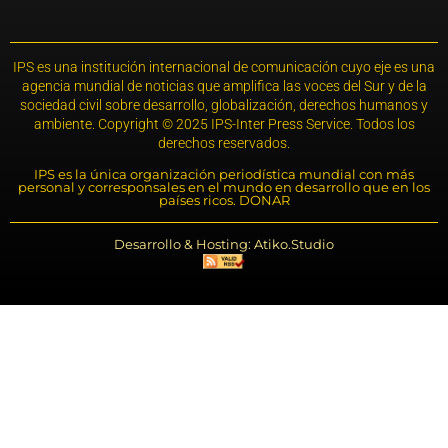
IPS es una institución internacional de comunicación cuyo eje es una
agencia mundial de noticias que amplifica las voces del Sur y de la
sociedad civil sobre desarrollo, globalización, derechos humanos y
ambiente. Copyright © 2025 IPS-Inter Press Service. Todos los
derechos reservados.
IPS es la única organización periodística mundial con más
personal y corresponsales en el mundo en desarrollo que en los
países ricos. DONAR
Desarrollo & Hosting: Atiko.Studio