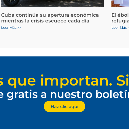
Cuba continúa su apertura económica
El ébo
mientras la crisis escuece cada día
refugi
Leer Más >>
Leer Más 
s que importan. Si
e gratis a nuestro bolet
Haz clic aquí