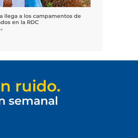
la llega a los campamentos de
ados en la RDC
>>
n ruido.
ín semanal