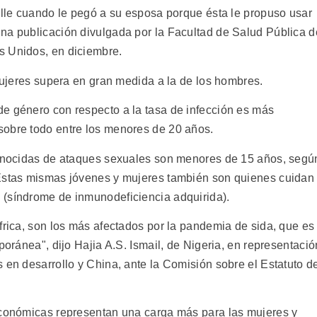
calle cuando le pegó a su esposa porque ésta le propuso usar
na publicación divulgada por la Facultad de Salud Pública d
s Unidos, en diciembre.
 mujeres supera en gran medida a la de los hombres.
e género con respecto a la tasa de infección es más
sobre todo entre los menores de 20 años.
 conocidas de ataques sexuales son menores de 15 años, segú
 Estas mismas jóvenes y mujeres también son quienes cuidan
 (síndrome de inmunodeficiencia adquirida).
frica, son los más afectados por la pandemia de sida, que es
poránea", dijo Hajia A.S. Ismail, de Nigeria, en representació
 en desarrollo y China, ante la Comisión sobre el Estatuto d
económicas representan una carga más para las mujeres y