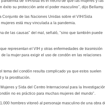
 pandemia de VIH/sida es el hecho de que las mujeres y las
n éxito su protección ante el poder masculino", dijo Bellamy.
ama Conjunto de las Naciones Unidas sobre el VIH/Sida
as mujeres está muy vinculada a la pandemia.
una de las causas" del mal, señaló, "sino que también puede
o que representan el VIH y otras enfermedades de trasmisión
 de la mujer para exigir el uso de condón en las relaciones
el tema del condón resulta complicado ya que estos suelen
 y la prostitución.
Mujeres y Sida del Centro Internacional para la Investigació
 condón no es práctico para muchas mujeres del mundo".
 1.000 hombres vitoreó al personaje masculino de una obra 