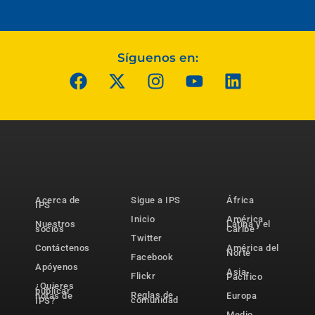
Síguenos en:
Acerca de
Sigue a IPS
África
IPS
Inicio
América
Nuestros
Latina y el
socios
Caribe
Twitter
Contáctenos
América del
Norte
Facebook
Apóyenos
Asia-
Flickr
Pacífico
¿Quieres
publicar
Reglas de
notas de
Europa
comunidad
IPS?
Medio