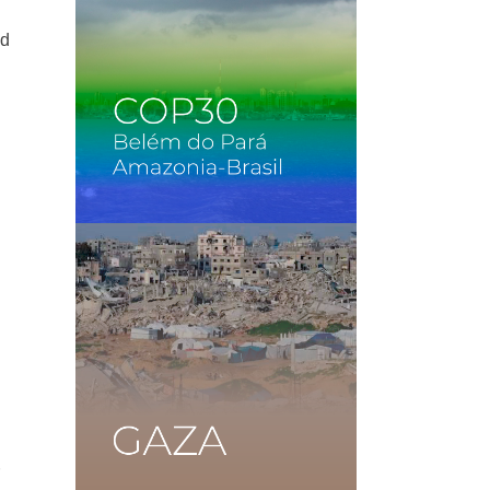
ad
s
r