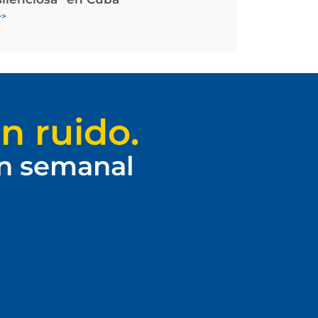
>>
n ruido.
ín semanal