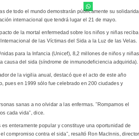
as de todo el mundo demostrarán públicamente su solidarid
ación internacional que tendrá lugar el 21 de mayo.
pacto de la mortal enfermedad sobre los niños y niñas reciba
ternacional de las Víctimas del Sida a la Luz de las Velas.
idas para la Infancia (Unicef), 8,2 millones de niños y niña
a causa del sida (síndrome de inmunodeficiencia adquirida).
dor de la vigilia anual, destacó que el acto de este año
o, pues en 1999 sólo fue celebrado en 200 ciudades y
ersonas sanas a no olvidar a las enfermas. "Rompamos el
s cada vida", dice.
 es enteramente popular y constituye una oportunidad de
el compromiso contra el sida", resaltó Ron MacInnis, directo