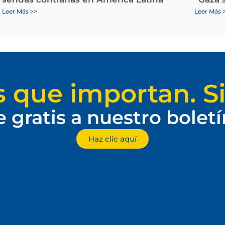
Leer Más >>
Leer Más 
s que importan. Si
e gratis a nuestro bolet
Haz clic aquí