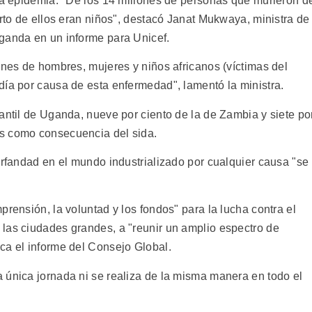
 la epidemia. "De los 14 millones de personas que murieron d
arto de ellos eran niños", destacó Janat Mukwaya, ministra de
ganda en un informe para Unicef.
ones de hombres, mujeres y niños africanos (víctimas del
día por causa de esta enfermedad", lamentó la ministra.
antil de Uganda, nueve por ciento de la de Zambia y siete po
s como consecuencia del sida.
orfandad en el mundo industrializado por cualquier causa "se
prensión, la voluntad y los fondos" para la lucha contra el
las ciudades grandes, a "reunir un amplio espectro de
ca el informe del Consejo Global.
 única jornada ni se realiza de la misma manera en todo el