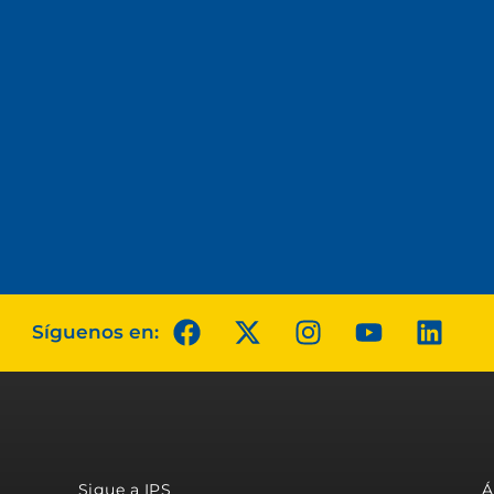
Síguenos en:
Sigue a IPS
Á