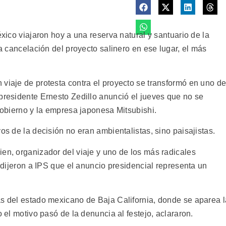
éxico viajaron hoy a una reserva natural y santuario de la
la cancelación del proyecto salinero en ese lugar, el más
 viaje de protesta contra el proyecto se transformó en uno d
 presidente Ernesto Zedillo anunció el jueves que no se
 gobierno y la empresa japonesa Mitsubishi.
os de la decisión no eran ambientalistas, sino paisajistas.
en, organizador del viaje y uno de los más radicales
, dijeron a IPS que el anuncio presidencial representa un
as del estado mexicano de Baja California, donde se aparea l
o el motivo pasó de la denuncia al festejo, aclararon.