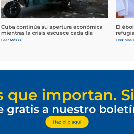
Cuba continúa su apertura económica
El ébo
mientras la crisis escuece cada día
refugi
Leer Más >>
Leer Más 
s que importan. Si
e gratis a nuestro bolet
Haz clic aquí