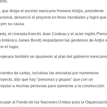
illo.
, que dirige el escritor mexicano Homero Aridjis, presidente
acional, denunció el proyecto en foros mundiales y logró que
oyen su causa.
y, el cineasta francés Jean Costeau y el actor inglés Pierc
 británico James Bond) respaldaron las gestiones de Ardjis 
er el lugar.
enpeace también se opusieron al plan del gobierno mexican
ó cientos de cartas, incluidas las enviadas por numerosos
proyecto, dijo que hay "personas y grupos" que con un
anipular a muchas personas para oponerse a la construcción
ocupar al Fondo de las Naciones Unidas para la Organizació