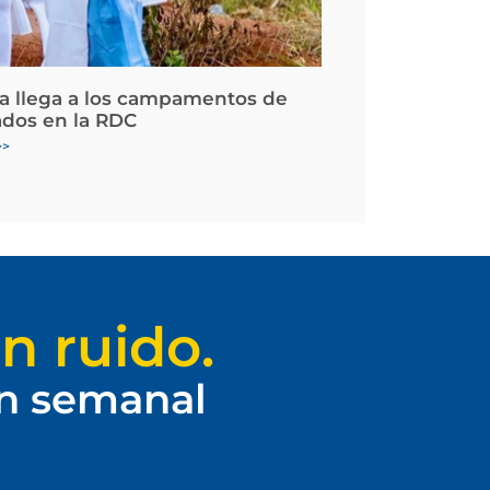
la llega a los campamentos de
ados en la RDC
>>
n ruido.
ín semanal