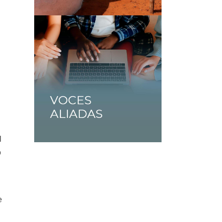
l
o
e