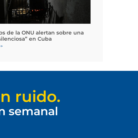
os de la ONU alertan sobre una
silenciosa” en Cuba
>>
n ruido.
ín semanal