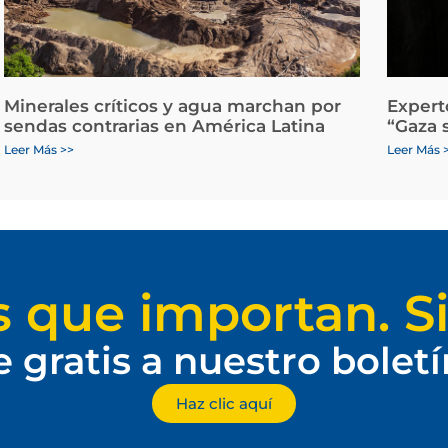
Minerales críticos y agua marchan por
Expert
sendas contrarias en América Latina
“Gaza 
Leer Más >>
Leer Más 
s que importan. Si
e gratis a nuestro bolet
Haz clic aquí