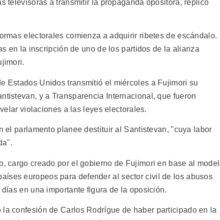
s televisoras a transmitir la propaganda opositora, replicó
normas electorales comienza a adquirir ribetes de escándalo.
mas en la inscripción de uno de los partidos de la alianza
jimori.
de Estados Unidos transmitió el miércoles a Fujimori su
ntistevan, y a Transparencia Internacional, que fueron
evelar violaciones a las leyes electorales.
n el parlamento planee destituir al Santistevan, "cuya labor
da".
lo, cargo creado por el gobierno de Fujimori en base al mode
íses europeos para defender al sector civil de los abusos
 días en una importante figura de la oposición.
 la confesión de Carlos Rodrígue de haber participado en la