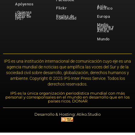
Apóyenos
Asia-
Flickr
Pacífico
¿Quieres
publicar
Reglas de
notas de
Europa
comunidad
IPS?
Medio
Oriente y
Norte de
África
Mundo
IPS es una institución internacional de comunicación cuyo eje es una
agencia mundial de noticias que amplifica las voces del Sur y de la
sociedad civil sobre desarrollo, globalización, derechos humanos y
ambiente. Copyright © 2025 IPS-Inter Press Service. Todos los
derechos reservados.
IPS es la única organización periodística mundial con más
personal y corresponsales en el mundo en desarrollo que en los
países ricos. DONAR
Desarrollo & Hosting: Atiko.Studio