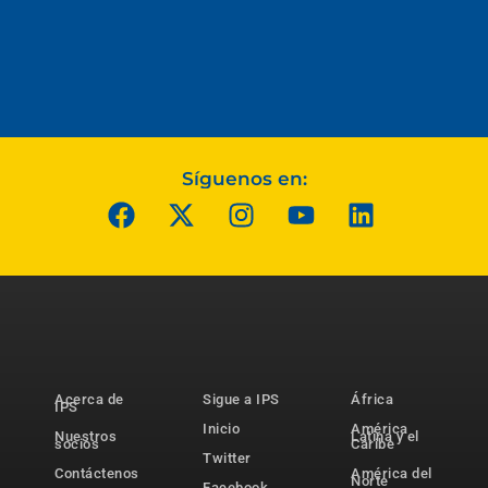
Síguenos en:
Acerca de
Sigue a IPS
África
IPS
Inicio
América
Nuestros
Latina y el
socios
Caribe
Twitter
Contáctenos
América del
Norte
Facebook