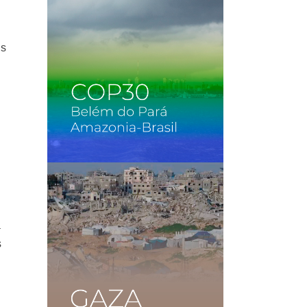
es
a
s