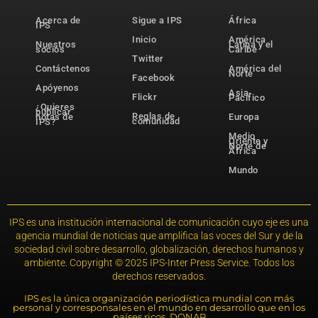
Acerca de
Sigue a IPS
África
IPS
Inicio
América
Nuestros
Latina y el
socios
Caribe
Twitter
Contáctenos
América del
Norte
Facebook
Apóyenos
Asia-
Flickr
Pacífico
¿Quieres
publicar
Reglas de
notas de
Europa
comunidad
IPS?
Medio
Oriente y
Norte de
África
Mundo
IPS es una institución internacional de comunicación cuyo eje es una
agencia mundial de noticias que amplifica las voces del Sur y de la
sociedad civil sobre desarrollo, globalización, derechos humanos y
ambiente. Copyright © 2025 IPS-Inter Press Service. Todos los
derechos reservados.
IPS es la única organización periodística mundial con más
personal y corresponsales en el mundo en desarrollo que en los
países ricos. DONAR