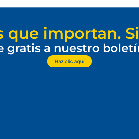
s que importan. Si
e gratis a nuestro bolet
Haz clic aquí