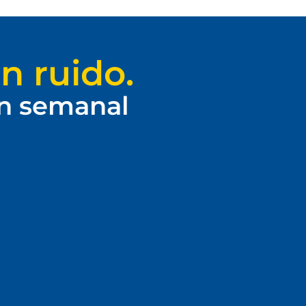
n ruido.
ín semanal