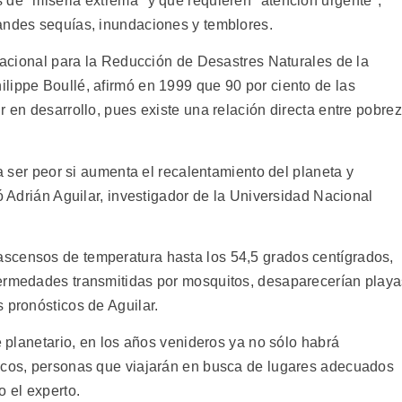
 de "miseria extrema" y que requieren "atención urgente",
andes sequías, inundaciones y temblores.
rnacional para la Reducción de Desastres Naturales de la
lippe Boullé, afirmó en 1999 que 90 por ciento de las
r en desarrollo, pues existe una relación directa entre pobre
ía ser peor si aumenta el recalentamiento del planeta y
ió Adrián Aguilar, investigador de la Universidad Nacional
scensos de temperatura hasta los 54,5 grados centígrados,
fermedades transmitidas por mosquitos, desaparecerían play
 pronósticos de Aguilar.
e planetario, en los años venideros ya no sólo habrá
ticos, personas que viajarán en busca de lugares adecuados
o el experto.