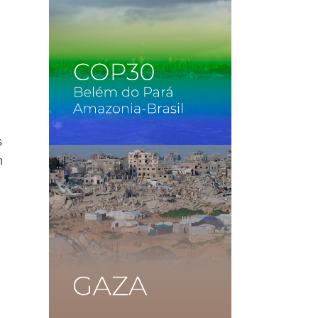
s
n
l