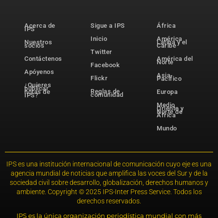
Acerca de
Sigue a IPS
África
IPS
Inicio
América
Nuestros
Latina y el
socios
Caribe
Twitter
Contáctenos
América del
Norte
Facebook
Apóyenos
Asia-
Flickr
Pacífico
¿Quieres
publicar
Reglas de
notas de
Europa
comunidad
IPS?
Medio
Oriente y
Norte de
África
Mundo
IPS es una institución internacional de comunicación cuyo eje es una
agencia mundial de noticias que amplifica las voces del Sur y de la
sociedad civil sobre desarrollo, globalización, derechos humanos y
ambiente. Copyright © 2025 IPS-Inter Press Service. Todos los
derechos reservados.
IPS es la única organización periodística mundial con más