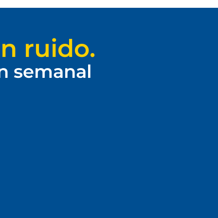
n ruido.
ín semanal