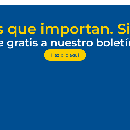
s que importan. Si
e gratis a nuestro bolet
Haz clic aquí