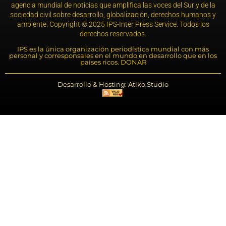
agencia mundial de noticias que amplifica las voces del Sur y de la
sociedad civil sobre desarrollo, globalización, derechos humanos y
ambiente. Copyright © 2025 IPS-Inter Press Service. Todos los
derechos reservados.
IPS es la única organización periodística mundial con más
personal y corresponsales en el mundo en desarrollo que en los
países ricos. DONAR
Desarrollo & Hosting: Atiko.Studio