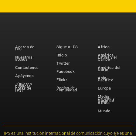
Acerca de
Sigue a IPS
África
IPS
Inicio
América
Nuestros
Latina y el
socios
Caribe
Twitter
Contáctenos
América del
Norte
Facebook
Apóyenos
Asia-
Flickr
Pacífico
¿Quieres
publicar
Reglas de
notas de
Europa
comunidad
IPS?
Medio
Oriente y
Norte de
África
Mundo
IPS es una institución internacional de comunicación cuyo eje es una