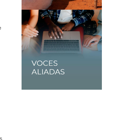
e
s
s