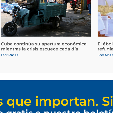
Cuba continúa su apertura económica
El ébo
mientras la crisis escuece cada día
refugi
Leer Más >>
Leer Más 
s que importan. Si