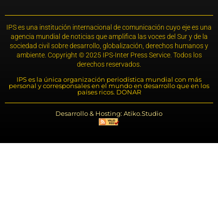
IPS es una institución internacional de comunicación cuyo eje es una
agencia mundial de noticias que amplifica las voces del Sur y de la
sociedad civil sobre desarrollo, globalización, derechos humanos y
ambiente. Copyright © 2025 IPS-Inter Press Service. Todos los
derechos reservados.
IPS es la única organización periodística mundial con más
personal y corresponsales en el mundo en desarrollo que en los
países ricos. DONAR
Desarrollo & Hosting: Atiko.Studio