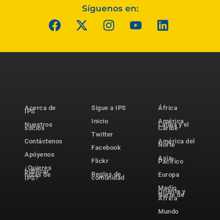
Síguenos en:
Acerca de
Sigue a IPS
África
IPS
Inicio
América
Nuestros
Latina y el
socios
Caribe
Twitter
Contáctenos
América del
Norte
Facebook
Apóyenos
Asia-
Flickr
Pacífico
¿Quieres
publicar
Reglas de
notas de
Europa
comunidad
IPS?
Medio
Oriente y
Norte de
África
Mundo