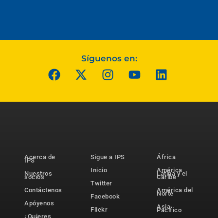
Síguenos en:
Acerca de
Sigue a IPS
África
IPS
Inicio
América
Nuestros
Latina y el
socios
Caribe
Twitter
Contáctenos
América del
Norte
Facebook
Apóyenos
Asia-
Flickr
Pacífico
¿Quieres