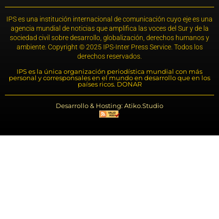
IPS es una institución internacional de comunicación cuyo eje es una
agencia mundial de noticias que amplifica las voces del Sur y de la
sociedad civil sobre desarrollo, globalización, derechos humanos y
ambiente. Copyright © 2025 IPS-Inter Press Service. Todos los
derechos reservados.
IPS es la única organización periodística mundial con más
personal y corresponsales en el mundo en desarrollo que en los
países ricos. DONAR
Desarrollo & Hosting: Atiko.Studio