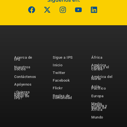
Síguenos en:
Acerca de
Sigue a IPS
África
IPS
Inicio
América
Nuestros
Latina y el
socios
Caribe
Twitter
Contáctenos
América del
Norte
Facebook
Apóyenos
Asia-
Flickr
Pacífico
¿Quieres
publicar
Reglas de
notas de
Europa
comunidad
IPS?
Medio
Oriente y
Norte de
África
Mundo