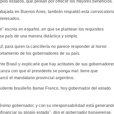
opios estados, que pelean por ofrecer los mejores beneficios.
 Embajada en Buenos Aires, también respaldó esta convocatori
nteresados.
r" escrita en español, en que se plantean los requisitos
ese país de una manera didáctica y simple.
f, para quien la cancillería no parece responder al horror
ortamiento de los gobernadores de su país.
e Brasil y explicarle que hay actitudes de sus gobernadore
canza con que el presidente se ponga mal: tiene que
arcó el mandatario provincial argentino.
esidente brasileño Itamar Franco, hoy gobernador del estado
pésimo gobernador, y con su irresponsabilidad está generand
financiar su propio estado", dijo el gobernador bonaerense.