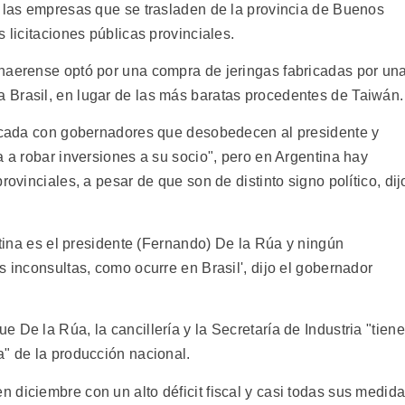
a las empresas que se trasladen de la provincia de Buenos
 licitaciones públicas provinciales.
naerense optó por una compra de jeringas fabricadas por un
 Brasil, en lugar de las más baratas procedentes de Taiwán.
licada con gobernadores que desobedecen al presidente y
a a robar inversiones a su socio", pero en Argentina hay
rovinciales, a pesar de que son de distinto signo político, dij
entina es el presidente (Fernando) De la Rúa y ningún
s inconsultas, como ocurre en Brasil', dijo el gobernador
 De la Rúa, la cancillería y la Secretaría de Industria "tien
a" de la producción nacional.
 diciembre con un alto déficit fiscal y casi todas sus medid