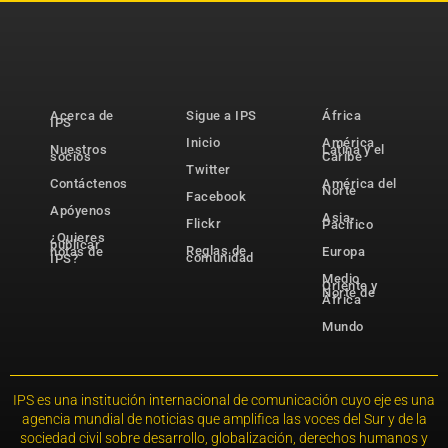
Acerca de
Sigue a IPS
África
IPS
Inicio
América
Nuestros
Latina y el
socios
Caribe
Twitter
Contáctenos
América del
Norte
Facebook
Apóyenos
Asia-
Flickr
Pacífico
¿Quieres
publicar
Reglas de
notas de
Europa
comunidad
IPS?
Medio
Oriente y
Norte de
África
Mundo
IPS es una institución internacional de comunicación cuyo eje es una
agencia mundial de noticias que amplifica las voces del Sur y de la
sociedad civil sobre desarrollo, globalización, derechos humanos y