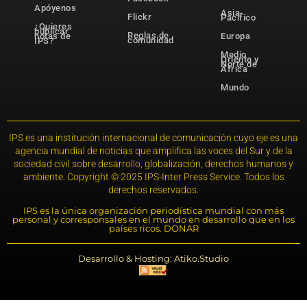
Apóyenos
Asia-
Flickr
Pacífico
¿Quieres
publicar
Reglas de
notas de
Europa
comunidad
IPS?
Medio
Oriente y
Norte de
África
Mundo
IPS es una institución internacional de comunicación cuyo eje es una
agencia mundial de noticias que amplifica las voces del Sur y de la
sociedad civil sobre desarrollo, globalización, derechos humanos y
ambiente. Copyright © 2025 IPS-Inter Press Service. Todos los
derechos reservados.
IPS es la única organización periodística mundial con más
personal y corresponsales en el mundo en desarrollo que en los
países ricos. DONAR
Desarrollo & Hosting: Atiko.Studio