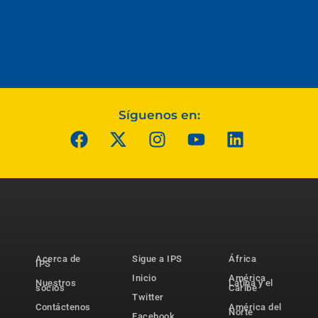
Síguenos en:
Acerca de
Sigue a IPS
África
IPS
Inicio
América
Nuestros
Latina y el
socios
Caribe
Twitter
Contáctenos
América del
Norte
Facebook