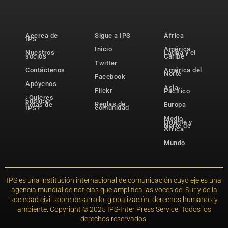
Acerca de
Sigue a IPS
África
IPS
Inicio
América
Nuestros
Latina y el
socios
Caribe
Twitter
Contáctenos
América del
Norte
Facebook
Apóyenos
Asia-
Flickr
Pacífico
¿Quieres
publicar
Reglas de
notas de
Europa
comunidad
IPS?
Medio
Oriente y
Norte de
África
Mundo
IPS es una institución internacional de comunicación cuyo eje es una
agencia mundial de noticias que amplifica las voces del Sur y de la
sociedad civil sobre desarrollo, globalización, derechos humanos y
ambiente. Copyright © 2025 IPS-Inter Press Service. Todos los
derechos reservados.