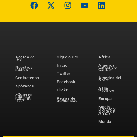
Acerca de
Sigue a IPS
África
IPS
Inicio
América
Nuestros
Latina y el
socios
Caribe
Twitter
Contáctenos
América del
Norte
Facebook
Apóyenos
Asia-
Flickr
Pacífico
¿Quieres
publicar
Reglas de
notas de
Europa
comunidad
IPS?
Medio
Oriente y
Norte de
África
Mundo