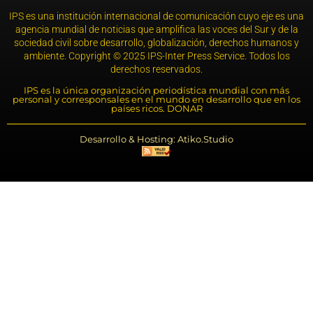
IPS es una institución internacional de comunicación cuyo eje es una
agencia mundial de noticias que amplifica las voces del Sur y de la
sociedad civil sobre desarrollo, globalización, derechos humanos y
ambiente. Copyright © 2025 IPS-Inter Press Service. Todos los
derechos reservados.
IPS es la única organización periodística mundial con más
personal y corresponsales en el mundo en desarrollo que en los
países ricos. DONAR
Desarrollo & Hosting: Atiko.Studio