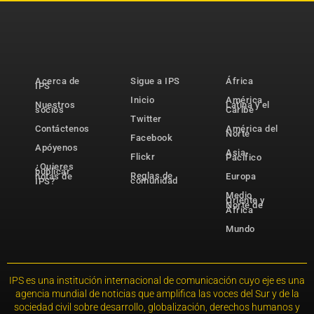
Acerca de
Sigue a IPS
África
IPS
Inicio
América
Nuestros
Latina y el
socios
Caribe
Twitter
Contáctenos
América del
Norte
Facebook
Apóyenos
Asia-
Flickr
Pacífico
¿Quieres
publicar
Reglas de
notas de
Europa
comunidad
IPS?
Medio
Oriente y
Norte de
África
Mundo
IPS es una institución internacional de comunicación cuyo eje es una
agencia mundial de noticias que amplifica las voces del Sur y de la
sociedad civil sobre desarrollo, globalización, derechos humanos y