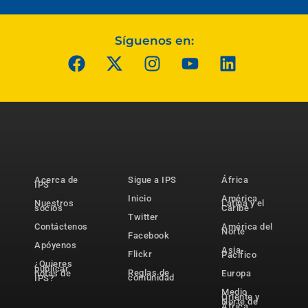
Síguenos en:
Acerca de
Sigue a IPS
África
IPS
Inicio
América
Nuestros
Latina y el
socios
Caribe
Twitter
Contáctenos
América del
Norte
Facebook
Apóyenos
Asia-
Flickr
Pacífico
¿Quieres
publicar
Reglas de
notas de
Europa
comunidad
IPS?
Medio
Oriente y
Norte de
África