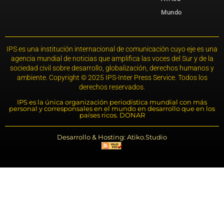
Mundo
IPS es una institución internacional de comunicación cuyo eje es una
agencia mundial de noticias que amplifica las voces del Sur y de la
sociedad civil sobre desarrollo, globalización, derechos humanos y
ambiente. Copyright © 2025 IPS-Inter Press Service. Todos los
derechos reservados.
IPS es la única organización periodística mundial con más
personal y corresponsales en el mundo en desarrollo que en los
países ricos. DONAR
Desarrollo & Hosting: Atiko.Studio