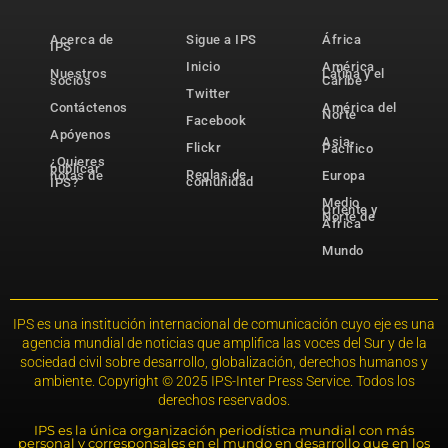
Acerca de
Sigue a IPS
África
IPS
Inicio
América
Nuestros
Latina y el
socios
Caribe
Twitter
Contáctenos
América del
Norte
Facebook
Apóyenos
Asia-
Flickr
Pacífico
¿Quieres
publicar
Reglas de
notas de
Europa
comunidad
IPS?
Medio
Oriente y
Norte de
África
Mundo
IPS es una institución internacional de comunicación cuyo eje es una
agencia mundial de noticias que amplifica las voces del Sur y de la
sociedad civil sobre desarrollo, globalización, derechos humanos y
ambiente. Copyright © 2025 IPS-Inter Press Service. Todos los
derechos reservados.
IPS es la única organización periodística mundial con más
personal y corresponsales en el mundo en desarrollo que en los