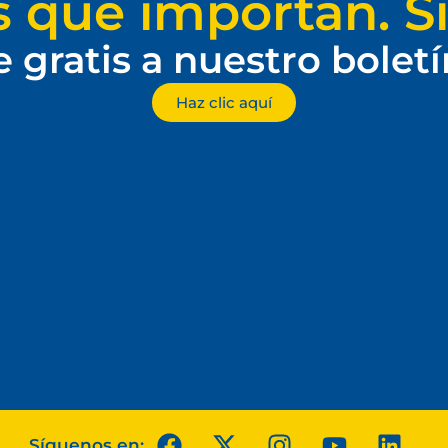
s que importan. Si
e gratis a nuestro bolet
Haz clic aquí
Síguenos en: