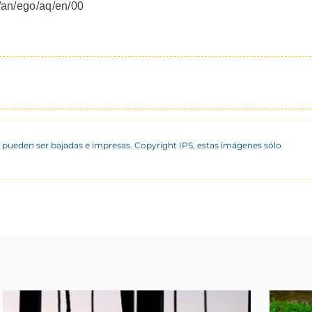
s/an/ego/aq/en/00
 pueden ser bajadas e impresas. Copyright IPS, estas imágenes sólo