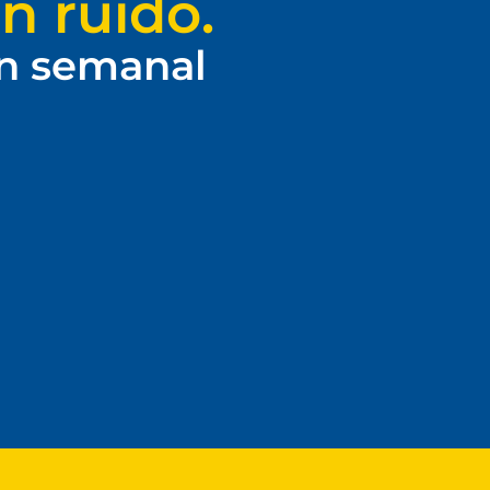
n ruido.
ín semanal