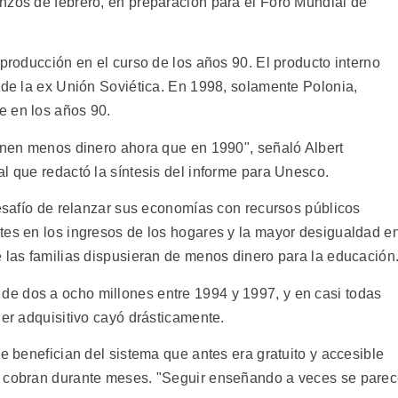
nzos de febrero, en preparación para el Foro Mundial de
 producción en el curso de los años 90. El producto interno
 de la ex Unión Soviética. En 1998, solamente Polonia,
e en los años 90.
ienen menos dinero ahora que en 1990", señaló Albert
l que redactó la síntesis del informe para Unesco.
desafío de relanzar sus economías con recursos públicos
tes en los ingresos de los hogares y la mayor desigualdad e
e las familias dispusieran de menos dinero para la educación
e dos a ocho millones entre 1994 y 1997, y en casi todas
der adquisitivo cayó drásticamente.
se benefician del sistema que antes era gratuito y accesible
o cobran durante meses. "Seguir enseñando a veces se pare