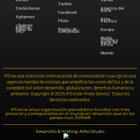
Twitter
Contáctenos
América del
Norte
Facebook
Apóyenos
Asia-
Flickr
Pacífico
¿Quieres
publicar
Reglas de
notas de
Europa
comunidad
IPS?
Medio
Oriente y
Norte de
África
Mundo
IPS es una institución internacional de comunicación cuyo eje es una
agencia mundial de noticias que amplifica las voces del Sur y de la
sociedad civil sobre desarrollo, globalización, derechos humanos y
ambiente. Copyright © 2025 IPS-Inter Press Service. Todos los
derechos reservados.
IPS es la única organización periodística mundial con más
personal y corresponsales en el mundo en desarrollo que en los
países ricos. DONAR
Desarrollo & Hosting: Atiko.Studio