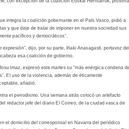
ime, con excepción de la coalición Euskal Herritarrok, próxima
ue integra la coalición gobernante en el País Vasco, pidió a
as y que deje de tratar de imponer en nuestra sociedad sus
amente pacíficos y democráticos".
e expresión", dijo, por su parte, Iñaki Anasagasti, portavoz de
ncabeza esa coalición de gobierno.
 Josu Imaz, expresó este martes su "más enérgica condena d
a". El uso de la violencia, además de éticamente
aceptable, añadió.
ntra el periodismo. Una semana atrás colocó un artefacto
del redactor jefe del diario El Correo, de la ciudad vasca de
en el domicilio del corresponsal en Navarra del periódico