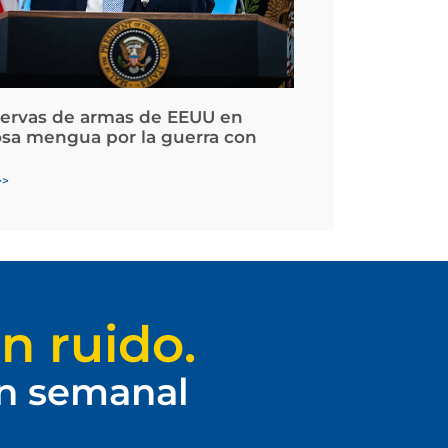
servas de armas de EEUU en
osa mengua por la guerra con
>>
n ruido.
ín semanal