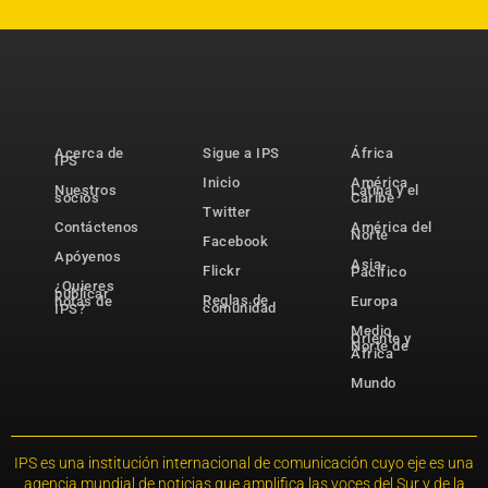
Acerca de
Sigue a IPS
África
IPS
Inicio
América
Nuestros
Latina y el
socios
Caribe
Twitter
Contáctenos
América del
Norte
Facebook
Apóyenos
Asia-
Flickr
Pacífico
¿Quieres
publicar
Reglas de
notas de
Europa
comunidad
IPS?
Medio
Oriente y
Norte de
África
Mundo
IPS es una institución internacional de comunicación cuyo eje es una
agencia mundial de noticias que amplifica las voces del Sur y de la