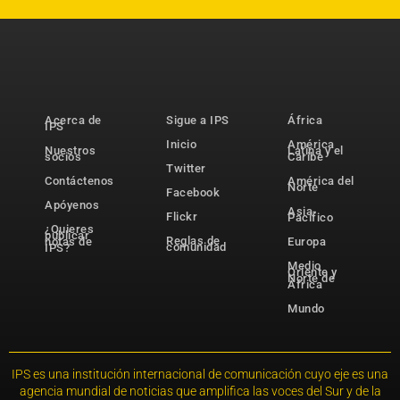
Acerca de
Sigue a IPS
África
IPS
Inicio
América
Nuestros
Latina y el
socios
Caribe
Twitter
Contáctenos
América del
Norte
Facebook
Apóyenos
Asia-
Flickr
Pacífico
¿Quieres
publicar
Reglas de
notas de
Europa
comunidad
IPS?
Medio
Oriente y
Norte de
África
Mundo
IPS es una institución internacional de comunicación cuyo eje es una
agencia mundial de noticias que amplifica las voces del Sur y de la