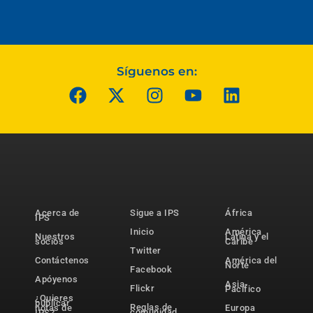
Síguenos en:
Acerca de
Sigue a IPS
África
IPS
Inicio
América
Nuestros
Latina y el
socios
Caribe
Twitter
Contáctenos
América del
Norte
Facebook
Apóyenos
Asia-
Flickr
Pacífico
¿Quieres
publicar
Reglas de
notas de
Europa
comunidad
IPS?