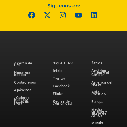
Síguenos en:
Acerca de
Sigue a IPS
África
IPS
Inicio
América
Nuestros
Latina y el
socios
Caribe
Twitter
Contáctenos
América del
Norte
Facebook
Apóyenos
Asia-
Flickr
Pacífico
¿Quieres
publicar
Reglas de
notas de
Europa
comunidad
IPS?
Medio
Oriente y
Norte de
África
Mundo