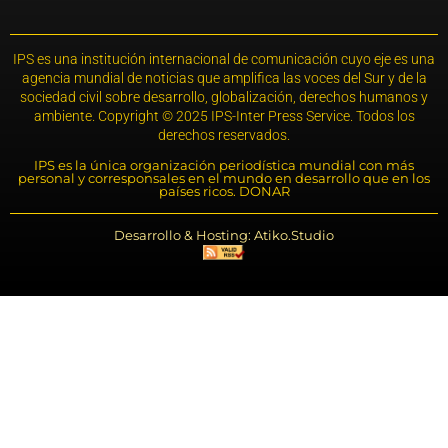
IPS es una institución internacional de comunicación cuyo eje es una
agencia mundial de noticias que amplifica las voces del Sur y de la
sociedad civil sobre desarrollo, globalización, derechos humanos y
ambiente. Copyright © 2025 IPS-Inter Press Service. Todos los
derechos reservados.
IPS es la única organización periodística mundial con más
personal y corresponsales en el mundo en desarrollo que en los
países ricos. DONAR
Desarrollo & Hosting: Atiko.Studio