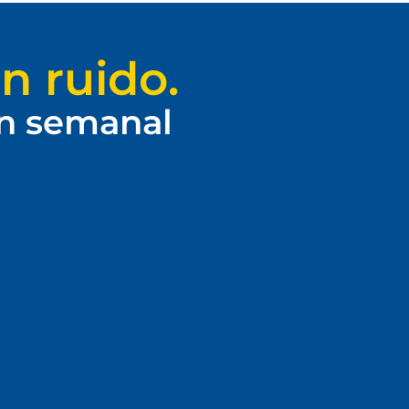
n ruido.
ín semanal