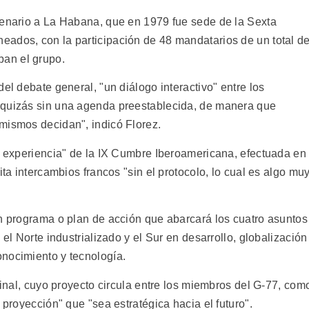
cenario a La Habana, que en 1979 fue sede de la Sexta
ados, con la participación de 48 mandatarios de un total d
an el grupo.
el debate general, "un diálogo interactivo" entre los
 quizás sin una agenda preestablecida, de manera que
mismos decidan", indicó Florez.
na experiencia" de la IX Cumbre Iberoamericana, efectuada en
ita intercambios francos "sin el protocolo, lo cual es algo mu
un programa o plan de acción que abarcará los cuatro asuntos
 el Norte industrializado y el Sur en desarrollo, globalización
nocimiento y tecnología.
 final, cuyo proyecto circula entre los miembros del G-77, com
 proyección" que "sea estratégica hacia el futuro".