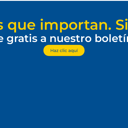
s que importan. Si
e gratis a nuestro bolet
Haz clic aquí