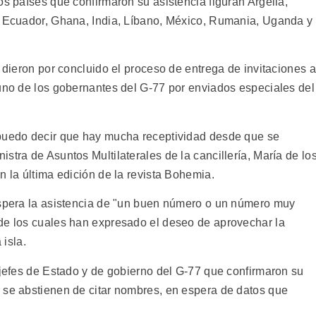
os países que confirmaron su asistencia figuran Argelia,
, Ecuador, Ghana, India, Líbano, México, Rumania, Uganda y
a dieron por concluido el proceso de entrega de invitaciones a
 uno de los gobernantes del G-77 por enviados especiales del
 puedo decir que hay mucha receptividad desde que se
stra de Asuntos Multilaterales de la cancillería, María de lo
n la última edición de la revista Bohemia.
espera la asistencia de "un buen número o un número muy
de los cuales han expresado el deseo de aprovechar la
 isla.
 jefes de Estado y de gobierno del G-77 que confirmaron su
 se abstienen de citar nombres, en espera de datos que