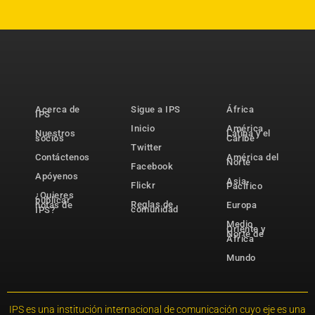
Acerca de
Sigue a IPS
África
IPS
Inicio
América
Nuestros
Latina y el
socios
Caribe
Twitter
Contáctenos
América del
Norte
Facebook
Apóyenos
Asia-
Flickr
Pacífico
¿Quieres
publicar
Reglas de
notas de
Europa
comunidad
IPS?
Medio
Oriente y
Norte de
África
Mundo
IPS es una institución internacional de comunicación cuyo eje es una