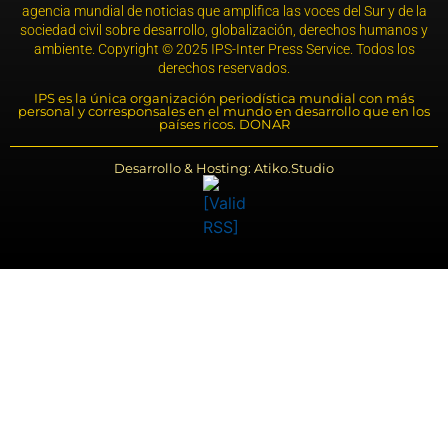
agencia mundial de noticias que amplifica las voces del Sur y de la
sociedad civil sobre desarrollo, globalización, derechos humanos y
ambiente. Copyright © 2025 IPS-Inter Press Service. Todos los
derechos reservados.
IPS es la única organización periodística mundial con más
personal y corresponsales en el mundo en desarrollo que en los
países ricos. DONAR
Desarrollo & Hosting: Atiko.Studio