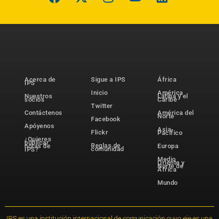
Acerca de
Sigue a IPS
África
IPS
Inicio
América
Nuestros
Latina y el
socios
Caribe
Twitter
Contáctenos
América del
Norte
Facebook
Apóyenos
Asia-
Flickr
Pacífico
¿Quieres
publicar
Reglas de
notas de
Europa
comunidad
IPS?
Medio
Oriente y
Norte de
África
Mundo
IPS es una institución internacional de comunicación cuyo eje es una