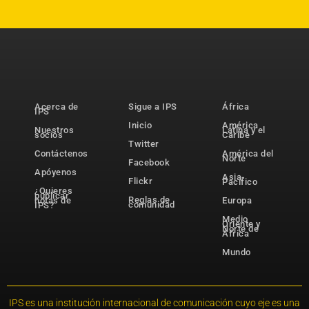
Acerca de
Sigue a IPS
África
IPS
Inicio
América
Nuestros
Latina y el
socios
Caribe
Twitter
Contáctenos
América del
Norte
Facebook
Apóyenos
Asia-
Flickr
Pacífico
¿Quieres
publicar
Reglas de
notas de
Europa
comunidad
IPS?
Medio
Oriente y
Norte de
África
Mundo
IPS es una institución internacional de comunicación cuyo eje es una