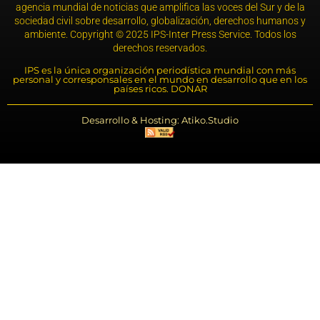
agencia mundial de noticias que amplifica las voces del Sur y de la
sociedad civil sobre desarrollo, globalización, derechos humanos y
ambiente. Copyright © 2025 IPS-Inter Press Service. Todos los
derechos reservados.
IPS es la única organización periodística mundial con más
personal y corresponsales en el mundo en desarrollo que en los
países ricos. DONAR
Desarrollo & Hosting: Atiko.Studio