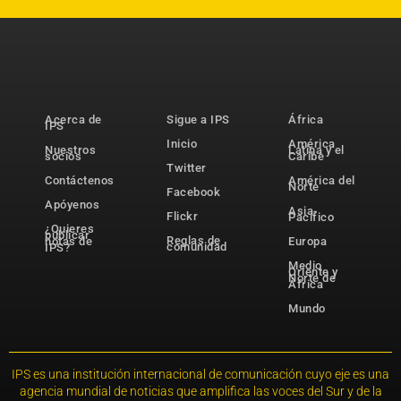
Acerca de
Sigue a IPS
África
IPS
Inicio
América
Nuestros
Latina y el
socios
Caribe
Twitter
Contáctenos
América del
Norte
Facebook
Apóyenos
Asia-
Flickr
Pacífico
¿Quieres
publicar
Reglas de
notas de
Europa
comunidad
IPS?
Medio
Oriente y
Norte de
África
Mundo
IPS es una institución internacional de comunicación cuyo eje es una
agencia mundial de noticias que amplifica las voces del Sur y de la