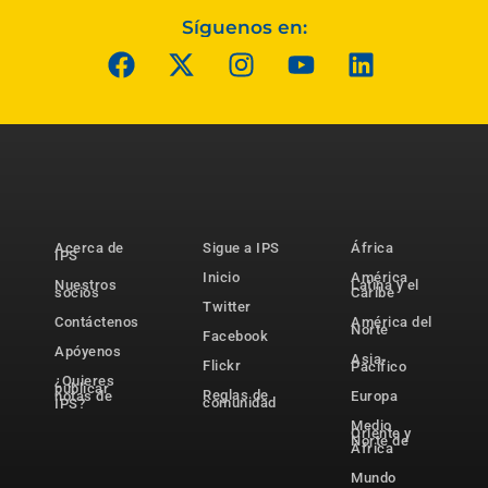
Síguenos en:
Acerca de
Sigue a IPS
África
IPS
Inicio
América
Nuestros
Latina y el
socios
Caribe
Twitter
Contáctenos
América del
Norte
Facebook
Apóyenos
Asia-
Flickr
Pacífico
¿Quieres
publicar
Reglas de
notas de
Europa
comunidad
IPS?
Medio
Oriente y
Norte de
África
Mundo