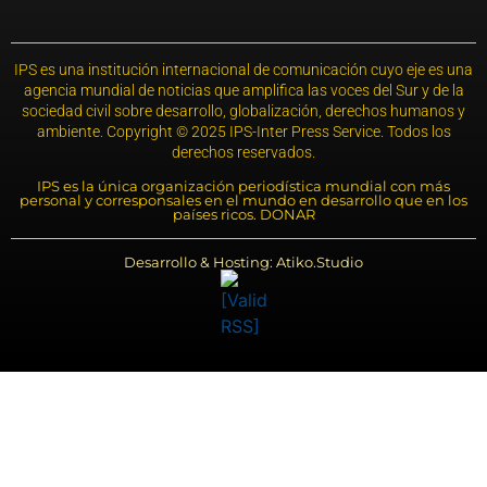
IPS es una institución internacional de comunicación cuyo eje es una
agencia mundial de noticias que amplifica las voces del Sur y de la
sociedad civil sobre desarrollo, globalización, derechos humanos y
ambiente. Copyright © 2025 IPS-Inter Press Service. Todos los
derechos reservados.
IPS es la única organización periodística mundial con más
personal y corresponsales en el mundo en desarrollo que en los
países ricos. DONAR
Desarrollo & Hosting: Atiko.Studio