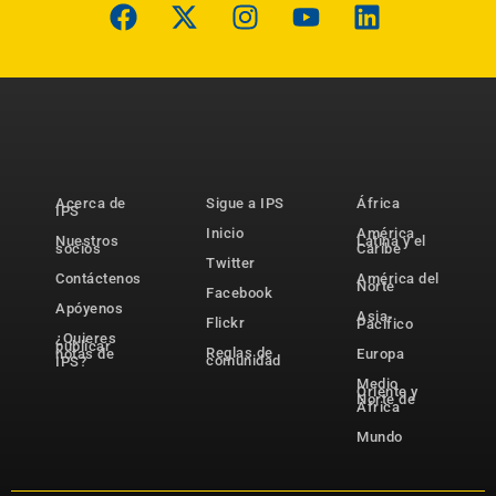
Acerca de
Sigue a IPS
África
IPS
Inicio
América
Nuestros
Latina y el
socios
Caribe
Twitter
Contáctenos
América del
Norte
Facebook
Apóyenos
Asia-
Flickr
Pacífico
¿Quieres
publicar
Reglas de
notas de
Europa
comunidad
IPS?
Medio
Oriente y
Norte de
África
Mundo