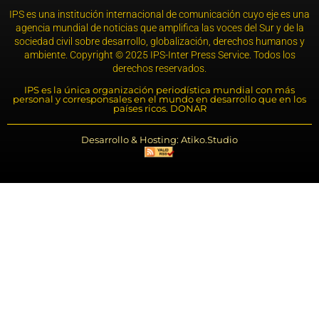
IPS es una institución internacional de comunicación cuyo eje es una
agencia mundial de noticias que amplifica las voces del Sur y de la
sociedad civil sobre desarrollo, globalización, derechos humanos y
ambiente. Copyright © 2025 IPS-Inter Press Service. Todos los
derechos reservados.
IPS es la única organización periodística mundial con más
personal y corresponsales en el mundo en desarrollo que en los
países ricos. DONAR
Desarrollo & Hosting: Atiko.Studio