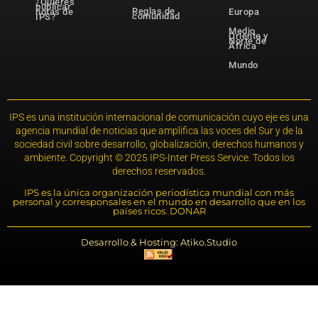
¿Quieres
publicar
Reglas de
notas de
Europa
comunidad
IPS?
Medio
Oriente y
Norte de
África
Mundo
IPS es una institución internacional de comunicación cuyo eje es una
agencia mundial de noticias que amplifica las voces del Sur y de la
sociedad civil sobre desarrollo, globalización, derechos humanos y
ambiente. Copyright © 2025 IPS-Inter Press Service. Todos los
derechos reservados.
IPS es la única organización periodística mundial con más
personal y corresponsales en el mundo en desarrollo que en los
países ricos. DONAR
Desarrollo & Hosting: Atiko.Studio