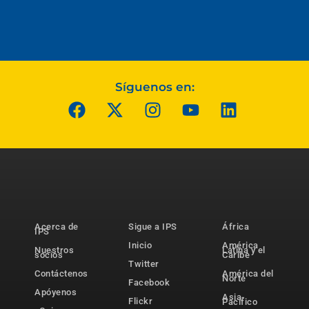
Síguenos en:
Acerca de
Sigue a IPS
África
IPS
Inicio
América
Nuestros
Latina y el
socios
Caribe
Twitter
Contáctenos
América del
Norte
Facebook
Apóyenos
Asia-
Flickr
Pacífico