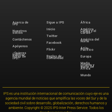
Acerca de
Sigue a IPS
África
IPS
Inicio
América
Nuestros
Latina y el
socios
Caribe
Twitter
Contáctenos
América del
Norte
Facebook
Apóyenos
Asia-
Flickr
Pacífico
¿Quieres
publicar
Reglas de
notas de
Europa
comunidad
IPS?
Medio
Oriente y
Norte de
África
Mundo
IPS es una institución internacional de comunicación cuyo eje es una
agencia mundial de noticias que amplifica las voces del Sur y de la
sociedad civil sobre desarrollo, globalización, derechos humanos y
ambiente. Copyright © 2025 IPS-Inter Press Service. Todos los