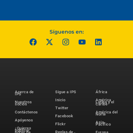
Síguenos en:
Acerca de
Sigue a IPS
África
IPS
Inicio
América
Nuestros
Latina y el
socios
Caribe
Twitter
Contáctenos
América del
Norte
Facebook
Apóyenos
Asia-
Flickr
Pacífico
¿Quieres
publicar
Reglas de
notas de
Europa