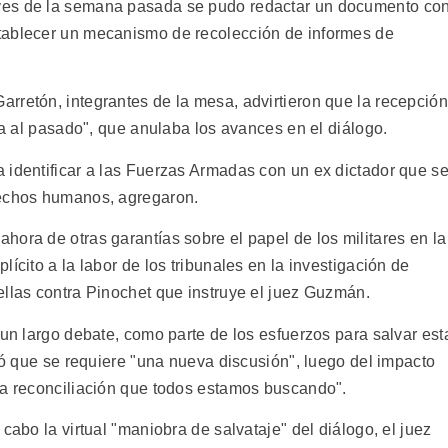
ves de la semana pasada se pudo redactar un documento co
tablecer un mecanismo de recolección de informes de
rretón, integrantes de la mesa, advirtieron que la recepción
lta al pasado", que anulaba los avances en el diálogo.
 identificar a las Fuerzas Armadas con un ex dictador que s
rechos humanos, agregaron.
ora de otras garantías sobre el papel de los militares en la
ícito a la labor de los tribunales en la investigación de
ellas contra Pinochet que instruye el juez Guzmán.
 un largo debate, como parte de los esfuerzos para salvar est
tió que se requiere "una nueva discusión", luego del impacto
la reconciliación que todos estamos buscando".
cabo la virtual "maniobra de salvataje" del diálogo, el juez