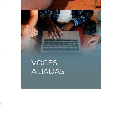
n
e
a