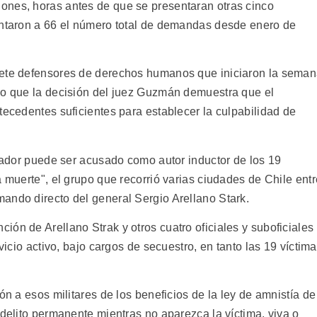
ones, horas antes de que se presentaran otras cinco
entaron a 66 el número total de demandas desde enero de
iete defensores de derechos humanos que iniciaron la sema
jo que la decisión del juez Guzmán demuestra que el
tecedentes suficientes para establecer la culpabilidad de
ctador puede ser acusado como autor inductor de los 19
a muerte", el grupo que recorrió varias ciudades de Chile entr
ando directo del general Sergio Arellano Stark.
ón de Arellano Strak y otros cuatro oficiales y suboficiales
rvicio activo, bajo cargos de secuestro, en tanto las 19 víctim
ón a esos militares de los beneficios de la ley de amnistía de
 delito permanente mientras no aparezca la víctima, viva o