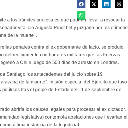
le a los trámites procesales que podrían llevar a revocar la
senador vitalicio Augusto Pinochet y juzgarlo por los crímen
na de la muerte".
ellas penales contra el ex gobernante de facto, se produjo
rno del recibimiento con honores militares que las Fuerzas
regresó a Chile luego de 503 días de arresto en Londres.
e Santiago los antecedentes del juicio sobre 19
caravana de la muerte", misión especial del Ejército que tuvo
s políticos tras el golpe de Estado del 11 de septiembre de
trado abriría los cauces legales para procesar al ex dictador,
inmunidad legislativa) contempla apelaciones que llevarían el
omo última instancia de fallo judicial.