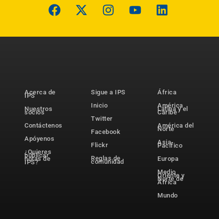
Acerca de
Sigue a IPS
África
IPS
Inicio
América
Nuestros
Latina y el
socios
Caribe
Twitter
Contáctenos
América del
Norte
Facebook
Apóyenos
Asia-
Flickr
Pacífico
¿Quieres
publicar
Reglas de
notas de
Europa
comunidad
IPS?
Medio
Oriente y
Norte de
África
Mundo