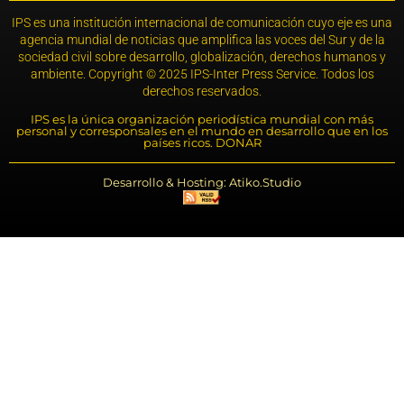
IPS es una institución internacional de comunicación cuyo eje es una
agencia mundial de noticias que amplifica las voces del Sur y de la
sociedad civil sobre desarrollo, globalización, derechos humanos y
ambiente. Copyright © 2025 IPS-Inter Press Service. Todos los
derechos reservados.
IPS es la única organización periodística mundial con más
personal y corresponsales en el mundo en desarrollo que en los
países ricos. DONAR
Desarrollo & Hosting: Atiko.Studio