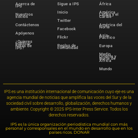
Acerca de
Sigue a IPS
África
IPS
Inicio
América
Nuestros
Latina y el
socios
Caribe
Twitter
Contáctenos
América del
Norte
Facebook
Apóyenos
Asia-
Flickr
Pacífico
¿Quieres
publicar
Reglas de
notas de
Europa
comunidad
IPS?
Medio
Oriente y
Norte de
África
Mundo
IPS es una institución internacional de comunicación cuyo eje es una
agencia mundial de noticias que amplifica las voces del Sur y de la
sociedad civil sobre desarrollo, globalización, derechos humanos y
ambiente. Copyright © 2025 IPS-Inter Press Service. Todos los
derechos reservados.
IPS es la única organización periodística mundial con más
personal y corresponsales en el mundo en desarrollo que en los
países ricos. DONAR