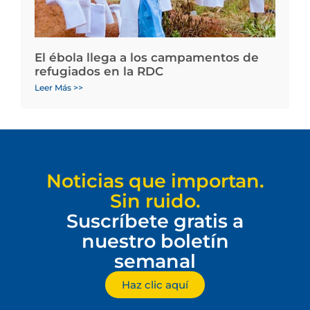
El ébola llega a los campamentos de
refugiados en la RDC
Leer Más >>
Noticias que importan.
Sin ruido.
Suscríbete gratis a
nuestro boletín
semanal
Haz clic aquí