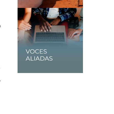
a
s
y