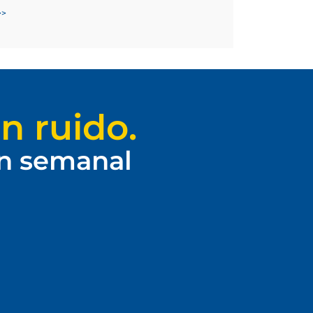
>>
n ruido.
ín semanal