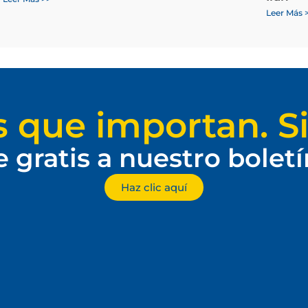
Leer Más 
s que importan. Si
e gratis a nuestro bolet
Haz clic aquí