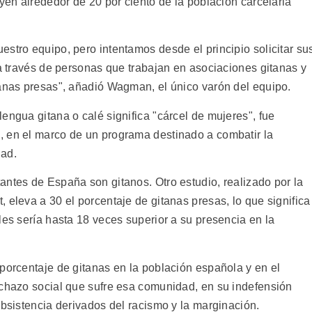
uyen alrededor de 20 por ciento de la población carcelaria
stro equipo, pero intentamos desde el principio solicitar su
 a través de personas que trabajan en asociaciones gitanas y
tanas presas", añadió Wagman, el único varón del equipo.
engua gitana o calé significa "cárcel de mujeres", fue
, en el marco de un programa destinado a combatir la
dad.
antes de España son gitanos. Otro estudio, realizado por la
 eleva a 30 el porcentaje de gitanas presas, lo que significa
les sería hasta 18 veces superior a su presencia en la
porcentaje de gitanas en la población española y en el
echazo social que sufre esa comunidad, en su indefensión
ubsistencia derivados del racismo y la marginación.