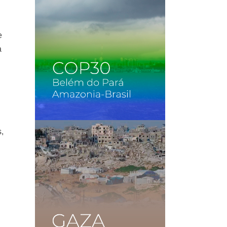
e
a
s,