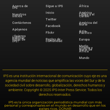
Acerca de
Sigue a IPS
África
IPS
Inicio
América
Nuestros
Latina y el
socios
Caribe
Twitter
Contáctenos
América del
Norte
Facebook
Apóyenos
Asia-
Flickr
Pacífico
¿Quieres
publicar
Reglas de
notas de
Europa
comunidad
IPS?
Medio
Oriente y
Norte de
África
Mundo
IPS es una institución internacional de comunicación cuyo eje es una
agencia mundial de noticias que amplifica las voces del Sur y de la
sociedad civil sobre desarrollo, globalización, derechos humanos y
ambiente. Copyright © 2025 IPS-Inter Press Service. Todos los
derechos reservados.
IPS es la única organización periodística mundial con más
personal y corresponsales en el mundo en desarrollo que en los
países ricos. DONAR