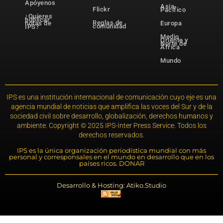
Apóyenos
Asia-
Flickr
Pacífico
¿Quieres
publicar
Reglas de
notas de
Europa
comunidad
IPS?
Medio
Oriente y
Norte de
África
Mundo
IPS es una institución internacional de comunicación cuyo eje es una
agencia mundial de noticias que amplifica las voces del Sur y de la
sociedad civil sobre desarrollo, globalización, derechos humanos y
ambiente. Copyright © 2025 IPS-Inter Press Service. Todos los
derechos reservados.
IPS es la única organización periodística mundial con más
personal y corresponsales en el mundo en desarrollo que en los
países ricos. DONAR
Desarrollo & Hosting: Atiko.Studio