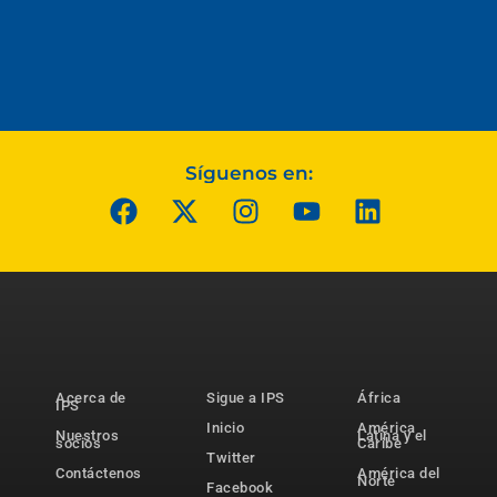
Síguenos en:
Acerca de
Sigue a IPS
África
IPS
Inicio
América
Nuestros
Latina y el
socios
Caribe
Twitter
Contáctenos
América del
Norte
Facebook